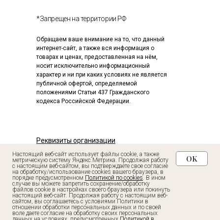
*Запрещен на территории РФ
Обращаем ваше внимание на то, что данный
интернет-сайт, а также вся информация о
товарах и ценах, предоставленная на нём,
носит исключительно информационный
характер и ни при каких условиях не является
публичной офертой, определяемой
положениями Статьи 437 Гражданского
кодекса Российской Федерации.
Записаться в клинику
Реквизиты организации
Политика конфиденциальности
Настоящий веб-сайт использует файлы cookie, а также
OK
метрическую систему Яндекс.Метрика. Продолжая работу
с настоящим веб-сайтом, вы подтверждаете свое согласие
Анкета первичного пациента
на обработку/использование cookies вашего браузера, в
порядке предусмотренном
Политикой по cookies
. В ином
случае вы можете запретить сохранение/обработку
UNIQDERM
файлов cookie в настройках своего браузера или покинуть
настоящий веб-сайт. Продолжая работу с настоящим веб-
сайтом, вы соглашаетесь с условиями Политики в
отношении обработки персональных данных и по своей
воле даете согласие на обработку своих персональных
данных на условиях, предусмотренных
Политикой в