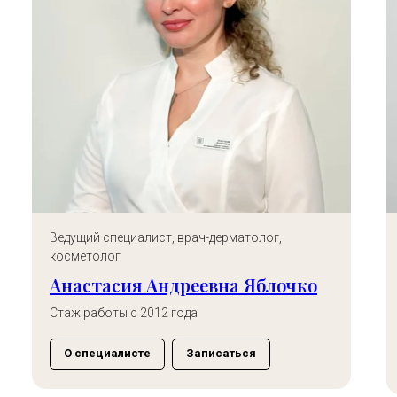
Врач-дерматовенеролог, косметолог
Главн
дерма
Колдобская Галина
Лук
Анатольевна
Стаж 
Стаж работы с 2012 года
О с
О специалисте
Записаться