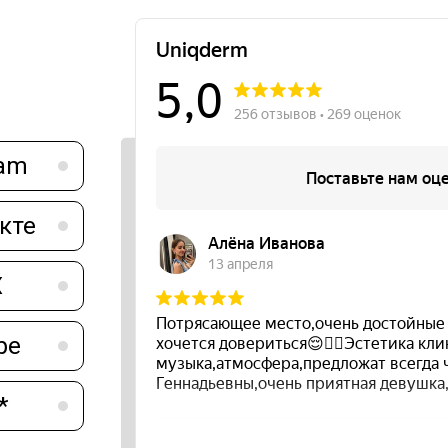
ram
кте
X
be
*