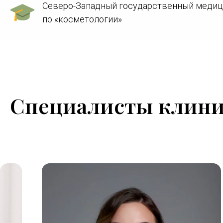
Северо-Западный государственный медици
по «косметологии»
Специ
алисты
клини