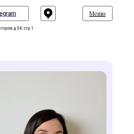
Меню
legram
торов д.54, стр.1