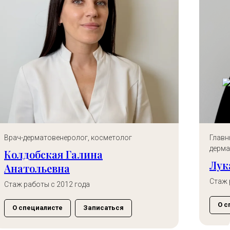
ый врач, врач-косметолог,
Медицинский
товенеролог, физиотерапевт
Самофее
аш Юлия Степановна
Стаж работы 
работы с 2012 года
О специал
пециалисте
Записаться