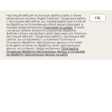
Реквизиты организации
Политика конфиденциальности
Настоящий веб-сайт использует файлы cookie, а также
OK
метрическую систему Яндекс.Метрика. Продолжая работу
с настоящим веб-сайтом, вы подтверждаете свое согласие
Анкета первичного пациента
на обработку/использование cookies вашего браузера, в
порядке предусмотренном
Политикой по cookies
. В ином
случае вы можете запретить сохранение/обработку
UNIQDERM
файлов cookie в настройках своего браузера или покинуть
настоящий веб-сайт. Продолжая работу с настоящим веб-
сайтом, вы соглашаетесь с условиями Политики в
отношении обработки персональных данных и по своей
воле даете согласие на обработку своих персональных
данных на условиях, предусмотренных
Политикой в
отношении обработки персональных данных и Согласием
клиника косметологии в Приморском районе
на обработку персональных данных на сайте.