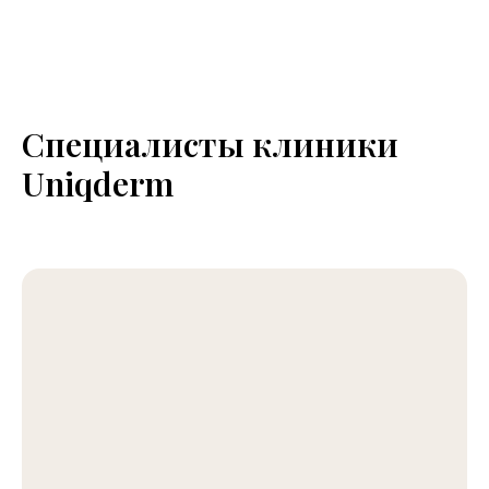
Специ
алисты
клиники
Uniqderm