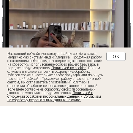
Записаться в клинику
Реквизиты организации
Политика конфиденциальности
Настоящий веб-сайт использует файлы cookie, а также
OK
метрическую систему Яндекс.Метрика. Продолжая работу
с настоящим веб-сайтом, вы подтверждаете свое согласие
Анкета первичного пациента
на обработку/использование cookies вашего браузера, в
порядке предусмотренном
Политикой по cookies
. В ином
случае вы можете запретить сохранение/обработку
UNIQDERM
файлов cookie в настройках своего браузера или покинуть
настоящий веб-сайт. Продолжая работу с настоящим веб-
сайтом, вы соглашаетесь с условиями Политики в
отношении обработки персональных данных и по своей
воле даете согласие на обработку своих персональных
данных на условиях, предусмотренных
Политикой в
отношении обработки персональных данных и Согласием
клиника косметологии в Приморском районе
на обработку персональных данных на сайте.